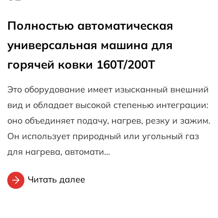
Полностью автоматическая
П
универсальная машина для
у
горячей ковки 160T/200T
г
ий
Это оборудование имеет изысканный внешний
Э
и:
вид и обладает высокой степенью интеграции:
в
м.
оно объединяет подачу, нагрев, резку и зажим.
о
Он использует природный или угольный газ
О
для нагрева, автомати...
д
Читать далее