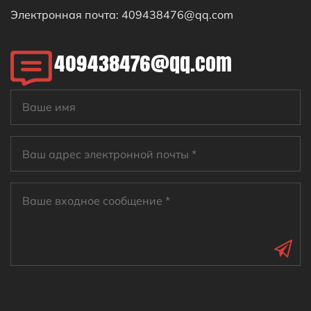
Электронная почта:
409438476@qq.com
409438476@qq.com