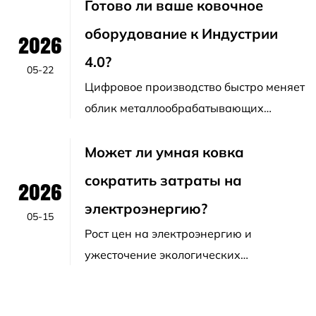
производственных циклов вын...
Готово ли ваше ковочное
оборудование к Индустрии
2026
4.0?
05-22
Цифровое производство быстро меняет
облик металлообрабатывающих
предприятий по всему миру. Умное
производство больше ...
Может ли умная ковка
сократить затраты на
2026
электроэнергию?
05-15
Рост цен на электроэнергию и
ужесточение экологических
требований заставляют
производителей металлов